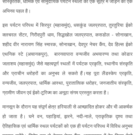
सांस्कृतिक, धार्मिक एवं सामुदायिक पर्यटन स्थलों को एक सूत्र में जोड़ने की एक
अभिनव पहल है।
इस पर्यटन परिपथ में सिरपुर (महासमुंद), धसकुंड जलप्रपात, तुरतुरिया ईको
क्लचरल सेंटर, गिरौदपुरी धाम, सिद्धखोल जलप्रपात, कसडोल - सोनाखान,
शहीद वीर नारायण सिंह स्मारक, सोनाखान, देवपुर नेचर कैंप, देव हिल्स ईको
एथनिक स्टे (अचानकपुर), बारनवापारा वन्यजीव अभयारण्य तथा कोडार
जलाशय (महासमुंद) जैसे महत्वपूर्ण स्थलों में पर्यटक प्रकृति, स्थानीय संस्कृति
और प्राचीन धरोहरों का अनुभव ले सकते हैं।यह पूरा लैंडस्केप प्रकृति,
वन्यजीव, जलप्रपात, धार्मिक आस्था, पुरातात्विक धरोहर, जनजातीय संस्कृति,
ग्रामीण जीवन एवं ईको-टूरिज्म का अनूठा संगम प्रस्तुत करता है।
मानसून के दौरान यह संपूर्ण क्षेत्र हरियाली से आच्छादित होकर और भी आकर्षक
हो जाता है। घने वन, पहाड़ियां, झरने, नदी-नाले, प्राकृतिक दृश्य तथा
ऐतिहासिक एवं धार्मिक स्थल पर्यटकों को एक ही पर्यटन परिपथ में विविध अनुभव