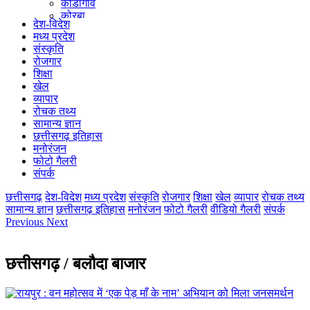
कोंडागांव
कोरबा
देश-विदेश
कोरिया
मध्य प्रदेश
महासमुंद
संस्कृति
मुंगेली
रोजगार
नारायणपुर
शिक्षा
रायगढ़
खेल
रायपुर
व्यापार
राजनांदगांव
रोचक तथ्य
सुकमा
सामान्य ज्ञान
सूरजपुर
छत्तीसगढ़ इतिहास
सरगुजा
मनोरंजन
गौरेला पेंड्रा मरवाही
फोटो गैलरी
खैरागढ़-छुईखदान-गंडई
संपर्क
मोहला मानपुर चौकी
सारंगढ़-बिलाईगढ़
छत्तीसगढ़
देश-विदेश
मध्य प्रदेश
संस्कृति
रोजगार
शिक्षा
खेल
व्यापार
रोचक तथ्य
मनेन्द्रगढ़ – चिरिमिरी – भरतपुर
सामान्य ज्ञान
छत्तीसगढ़ इतिहास
मनोरंजन
फोटो गैलरी
वीडियो गैलरी
संपर्क
सक्ति
Previous
Next
छत्तीसगढ़ / बलौदा बाजार