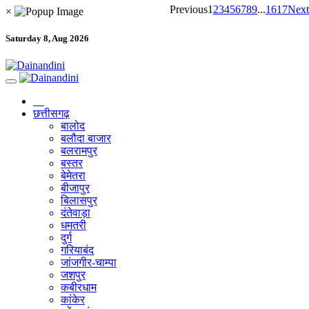
Previous
1
2
3
4
5
6
7
8
9
...
16
17
Next
×
Saturday 8, Aug 2026
छत्तीसगढ़
बालोद
बलौदा बाजार
बलरामपुर
बस्तर
बेमेतरा
बीजापुर
बिलासपुर
दंतेवाड़ा
धमतरी
दुर्ग
गरियाबंद
जांजगीर-चाम्पा
जशपुर
कबीरधाम
कांकेर