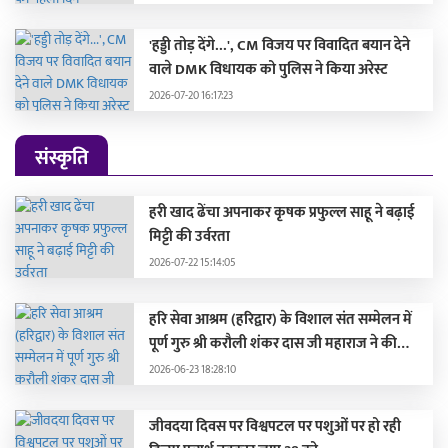
'हड्डी तोड़ देंगे...', CM विजय पर विवादित बयान देने
वाले DMK विधायक को पुलिस ने किया अरेस्ट
2026-07-20 16:17:23
संस्कृति
हरी खाद ढेंचा अपनाकर कृषक प्रफुल्ल साहू ने बढ़ाई
मिट्टी की उर्वरता
2026-07-22 15:14:05
हरि सेवा आश्रम (हरिद्वार) के विशाल संत सम्मेलन में
पूर्ण गुरु श्री करौली शंकर दास जी महाराज ने की
सहभागिता, मुख्यमंत्री और दिग्गज संतों द्वारा हुए
2026-06-23 18:28:10
सम्मानित
जीवदया दिवस पर विश्वपटल पर पशुओं पर हो रही