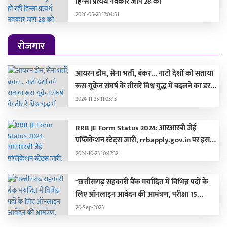
हिन्सा प्रत्यर्थ नवकार जाप 28 को
2026-05-23 17:04:51
रोजगार
आयरन डोम, सेना भर्ती, बंकर... नाटो देशों को सताया
रूस-यूक्रेन संघर्ष के तीसरे विश्व युद्ध में बदलने का डर,
लड़ाई की तैयारी में जुटे
2024-11-25 11:03:13
RRB JE Form Status 2024: आरआरबी जेई
एप्लिकेशन स्टेट्स जारी, rrbapply.gov.in पर इस
दिन आएगा एडमिट कार्ड
2024-10-23 10:47:32
"छत्तीसगढ़ सहकारी बैंक मर्यादित में विभिन्न पदों के
लिए ऑनलाइन आवेदन की आमंत्रण, परीक्षा 15
अक्टूबर 2023 को होगी"
20-Sep-2023