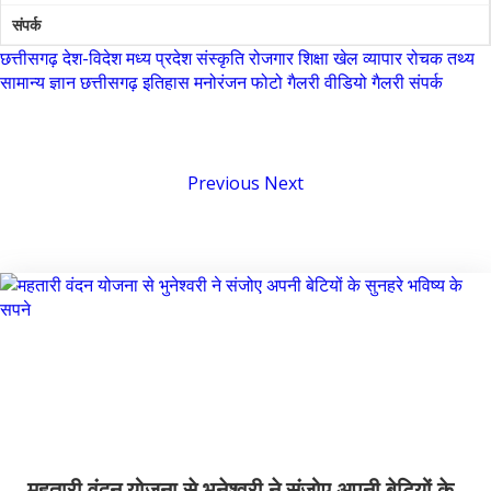
मुंगेली
संपर्क
छत्तीसगढ़
देश-विदेश
मध्य प्रदेश
संस्कृति
रोजगार
शिक्षा
खेल
व्यापार
रोचक तथ्य
नारायणपुर
सामान्य ज्ञान
छत्तीसगढ़ इतिहास
मनोरंजन
फोटो गैलरी
वीडियो गैलरी
संपर्क
रायगढ़
रायपुर
Previous
Next
राजनांदगांव
सुकमा
छत्तीसगढ़ / सक्ति
सूरजपुर
सरगुजा
गौरेला पेंड्रा मरवाही
खैरागढ़-छुईखदान-गंडई
मोहला मानपुर चौकी
सारंगढ़-बिलाईगढ़
महतारी वंदन योजना से भुनेश्वरी ने संजोए अपनी बेटियों के