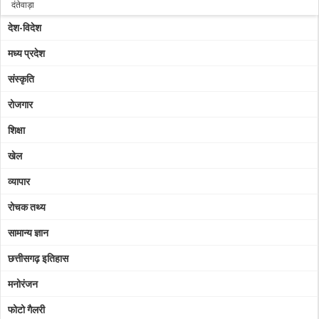
दंतेवाड़ा
देश-विदेश
धमतरी
मध्य प्रदेश
दुर्ग
संस्कृति
गरियाबंद
रोजगार
जांजगीर-चाम्पा
शिक्षा
जशपुर
खेल
कबीरधाम
व्यापार
कांकेर
रोचक तथ्य
कोंडागांव
सामान्य ज्ञान
कोरबा
छत्तीसगढ़ इतिहास
कोरिया
मनोरंजन
महासमुंद
फोटो गैलरी