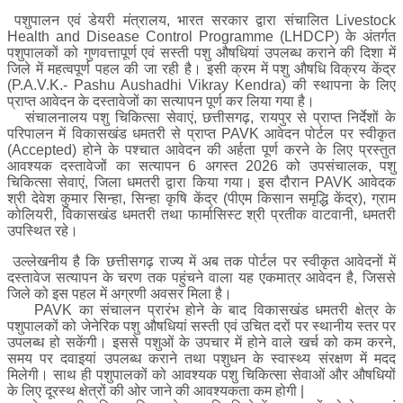
पशुपालन एवं डेयरी मंत्रालय, भारत सरकार द्वारा संचालित Livestock
Health and Disease Control Programme (LHDCP) के अंतर्गत
पशुपालकों को गुणवत्तापूर्ण एवं सस्ती पशु औषधियां उपलब्ध कराने की दिशा में
जिले में महत्वपूर्ण पहल की जा रही है। इसी क्रम में पशु औषधि विक्रय केंद्र
(P.A.V.K.- Pashu Aushadhi Vikray Kendra) की स्थापना के लिए
प्राप्त आवेदन के दस्तावेजों का सत्यापन पूर्ण कर लिया गया है।
संचालनालय पशु चिकित्सा सेवाएं, छत्तीसगढ़, रायपुर से प्राप्त निर्देशों के
परिपालन में विकासखंड धमतरी से प्राप्त PAVK आवेदन पोर्टल पर स्वीकृत
(Accepted) होने के पश्चात आवेदन की अर्हता पूर्ण करने के लिए प्रस्तुत
आवश्यक दस्तावेजों का सत्यापन 6 अगस्त 2026 को उपसंचालक, पशु
चिकित्सा सेवाएं, जिला धमतरी द्वारा किया गया। इस दौरान PAVK आवेदक
श्री देवेश कुमार सिन्हा, सिन्हा कृषि केंद्र (पीएम किसान समृद्धि केंद्र), ग्राम
कोलियरी, विकासखंड धमतरी तथा फार्मासिस्ट श्री प्रतीक वाटवानी, धमतरी
उपस्थित रहे।
उल्लेखनीय है कि छत्तीसगढ़ राज्य में अब तक पोर्टल पर स्वीकृत आवेदनों में
दस्तावेज सत्यापन के चरण तक पहुंचने वाला यह एकमात्र आवेदन है, जिससे
जिले को इस पहल में अग्रणी अवसर मिला है।
PAVK का संचालन प्रारंभ होने के बाद विकासखंड धमतरी क्षेत्र के
पशुपालकों को जेनेरिक पशु औषधियां सस्ती एवं उचित दरों पर स्थानीय स्तर पर
उपलब्ध हो सकेंगी। इससे पशुओं के उपचार में होने वाले खर्च को कम करने,
समय पर दवाइयां उपलब्ध कराने तथा पशुधन के स्वास्थ्य संरक्षण में मदद
मिलेगी। साथ ही पशुपालकों को आवश्यक पशु चिकित्सा सेवाओं और औषधियों
के लिए दूरस्थ क्षेत्रों की ओर जाने की आवश्यकता कम होगी |