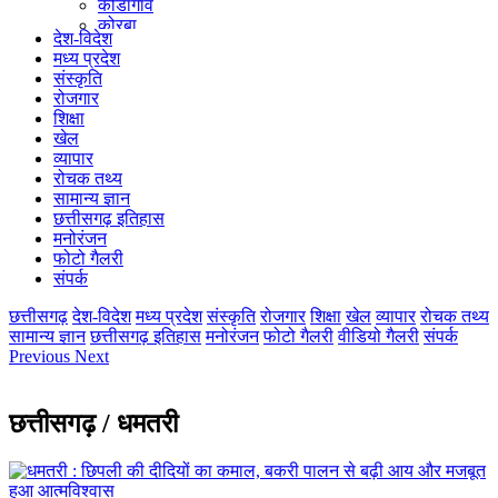
कोंडागांव
कोरबा
देश-विदेश
कोरिया
मध्य प्रदेश
महासमुंद
संस्कृति
मुंगेली
रोजगार
नारायणपुर
शिक्षा
रायगढ़
खेल
रायपुर
व्यापार
राजनांदगांव
रोचक तथ्य
सुकमा
सामान्य ज्ञान
सूरजपुर
छत्तीसगढ़ इतिहास
सरगुजा
मनोरंजन
गौरेला पेंड्रा मरवाही
फोटो गैलरी
खैरागढ़-छुईखदान-गंडई
संपर्क
मोहला मानपुर चौकी
सारंगढ़-बिलाईगढ़
छत्तीसगढ़
देश-विदेश
मध्य प्रदेश
संस्कृति
रोजगार
शिक्षा
खेल
व्यापार
रोचक तथ्य
मनेन्द्रगढ़ – चिरिमिरी – भरतपुर
सामान्य ज्ञान
छत्तीसगढ़ इतिहास
मनोरंजन
फोटो गैलरी
वीडियो गैलरी
संपर्क
सक्ति
Previous
Next
छत्तीसगढ़ / धमतरी