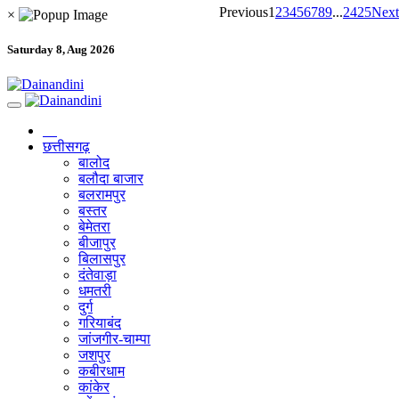
Previous
1
2
3
4
5
6
7
8
9
...
24
25
Next
×
Saturday 8, Aug 2026
छत्तीसगढ़
बालोद
बलौदा बाजार
बलरामपुर
बस्तर
बेमेतरा
बीजापुर
बिलासपुर
दंतेवाड़ा
धमतरी
दुर्ग
गरियाबंद
जांजगीर-चाम्पा
जशपुर
कबीरधाम
कांकेर