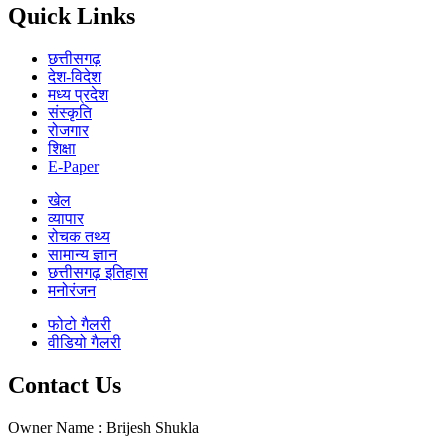
Quick Links
छत्तीसगढ़
देश-विदेश
मध्य प्रदेश
संस्कृति
रोजगार
शिक्षा
E-Paper
खेल
व्यापार
रोचक तथ्य
सामान्य ज्ञान
छत्तीसगढ़ इतिहास
मनोरंजन
फोटो गैलरी
वीडियो गैलरी
Contact Us
Owner Name : Brijesh Shukla