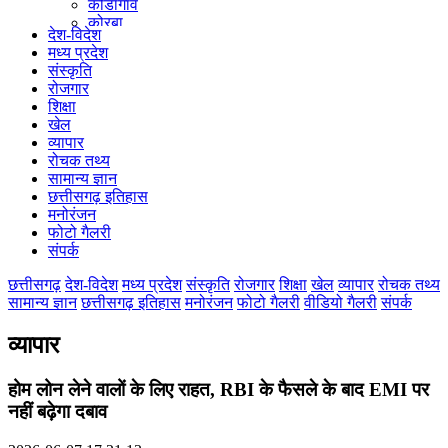
कोंडागांव
कोरबा
देश-विदेश
कोरिया
मध्य प्रदेश
महासमुंद
संस्कृति
मुंगेली
रोजगार
नारायणपुर
शिक्षा
रायगढ़
खेल
रायपुर
व्यापार
राजनांदगांव
रोचक तथ्य
सुकमा
सामान्य ज्ञान
सूरजपुर
छत्तीसगढ़ इतिहास
सरगुजा
मनोरंजन
गौरेला पेंड्रा मरवाही
फोटो गैलरी
खैरागढ़-छुईखदान-गंडई
संपर्क
मोहला मानपुर चौकी
सारंगढ़-बिलाईगढ़
छत्तीसगढ़
देश-विदेश
मध्य प्रदेश
संस्कृति
रोजगार
शिक्षा
खेल
व्यापार
रोचक तथ्य
मनेन्द्रगढ़ – चिरिमिरी – भरतपुर
सामान्य ज्ञान
छत्तीसगढ़ इतिहास
मनोरंजन
फोटो गैलरी
वीडियो गैलरी
संपर्क
सक्ति
व्यापार
होम लोन लेने वालों के लिए राहत, RBI के फैसले के बाद EMI पर
नहीं बढ़ेगा दबाव