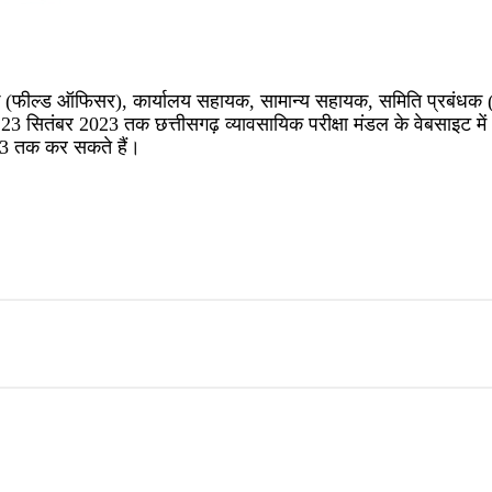
धक (फील्ड ऑफिसर), कार्यालय सहायक, सामान्य सहायक, समिति प्रबंधक (नव
िए 23 सितंबर 2023 तक छत्तीसगढ़ व्यावसायिक परीक्षा मंडल के वेबसाइट 
023 तक कर सकते हैं।
s #jobwebsite #govtjobs #civilservant #newjob #jobsinkerala #driver #
arch #goodsalaryjobs #current #maths #affairs