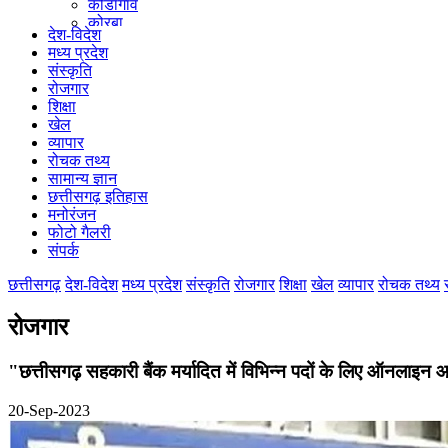
कोंडागांव
कोरबा
देश-विदेश
कोरिया
मध्य प्रदेश
महासमुंद
संस्कृति
मुंगेली
रोजगार
नारायणपुर
शिक्षा
रायगढ़
खेल
रायपुर
व्यापार
राजनांदगांव
रोचक तथ्य
सुकमा
सामान्य ज्ञान
सूरजपुर
छत्तीसगढ़ इतिहास
सरगुजा
मनोरंजन
गौरेला पेंड्रा मरवाही
फोटो गैलरी
खैरागढ़-छुईखदान-गंडई
संपर्क
मोहला मानपुर चौकी
सारंगढ़-बिलाईगढ़
छत्तीसगढ़
देश-विदेश
मध्य प्रदेश
संस्कृति
रोजगार
शिक्षा
खेल
व्यापार
रोचक तथ्य
मनेन्द्रगढ़ – चिरिमिरी – भरतपुर
सक्ति
रोजगार
"छत्तीसगढ़ सहकारी बैंक मर्यादित में विभिन्न पदों के लिए ऑनलाइन
20-Sep-2023