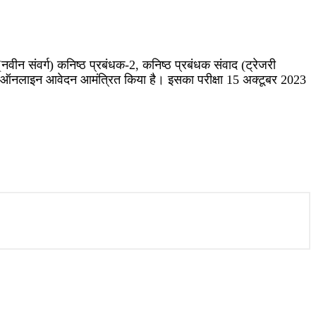
ीन संवर्ग) कनिष्ठ प्रबंधक-2, कनिष्ठ प्रबंधक संवाद (ट्रेजरी
में ऑनलाइन आवेदन आमंत्रित किया है। इसका परीक्षा 15 अक्टूबर 2023
vacances #jobneeded #govermnentjobs #psc #thozhilvartha #bankjobs