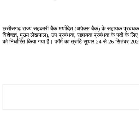
छत्तीसगढ़ राज्य सहकारी बैंक मर्यादित (अपेक्स बैंक) के सहायक प्रबं
विशेषज्ञ, मुख्य लेखपाल), उप प्रबंधक, सहायक प्रबंधक के पदों के ल
को निर्धारित किया गया है। फॉर्म का त्रुटि सुधार 24 से 26 सितंबर 2
#bankjob #job #indianjobs #civilservices #lookingforjobs #govjob
#kerala #thozhil #bankjobinindia #ldc #questions #exam #gk #jobse