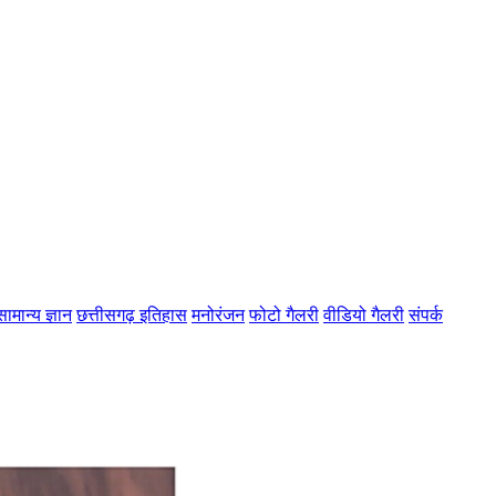
सामान्य ज्ञान
छत्तीसगढ़ इतिहास
मनोरंजन
फोटो गैलरी
वीडियो गैलरी
संपर्क