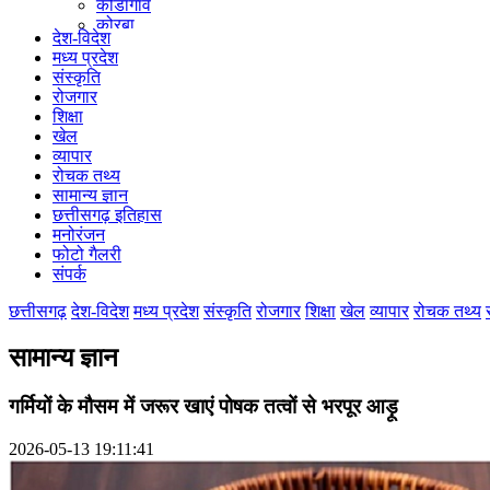
कोंडागांव
कोरबा
देश-विदेश
कोरिया
मध्य प्रदेश
महासमुंद
संस्कृति
मुंगेली
रोजगार
नारायणपुर
शिक्षा
रायगढ़
खेल
रायपुर
व्यापार
राजनांदगांव
रोचक तथ्य
सुकमा
सामान्य ज्ञान
सूरजपुर
छत्तीसगढ़ इतिहास
सरगुजा
मनोरंजन
गौरेला पेंड्रा मरवाही
फोटो गैलरी
खैरागढ़-छुईखदान-गंडई
संपर्क
मोहला मानपुर चौकी
सारंगढ़-बिलाईगढ़
छत्तीसगढ़
देश-विदेश
मध्य प्रदेश
संस्कृति
रोजगार
शिक्षा
खेल
व्यापार
रोचक तथ्य
मनेन्द्रगढ़ – चिरिमिरी – भरतपुर
सक्ति
सामान्य ज्ञान
गर्मियों के मौसम में जरूर खाएं पोषक तत्वों से भरपूर आड़ू
2026-05-13 19:11:41