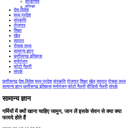
कोंडागांव
कोरबा
देश-विदेश
कोरिया
मध्य प्रदेश
महासमुंद
संस्कृति
मुंगेली
रोजगार
नारायणपुर
शिक्षा
रायगढ़
खेल
रायपुर
व्यापार
राजनांदगांव
रोचक तथ्य
सुकमा
सामान्य ज्ञान
सूरजपुर
छत्तीसगढ़ इतिहास
सरगुजा
मनोरंजन
गौरेला पेंड्रा मरवाही
फोटो गैलरी
खैरागढ़-छुईखदान-गंडई
संपर्क
मोहला मानपुर चौकी
सारंगढ़-बिलाईगढ़
छत्तीसगढ़
देश-विदेश
मध्य प्रदेश
संस्कृति
रोजगार
शिक्षा
खेल
व्यापार
रोचक तथ्य
मनेन्द्रगढ़ – चिरिमिरी – भरतपुर
सामान्य ज्ञान
छत्तीसगढ़ इतिहास
मनोरंजन
फोटो गैलरी
वीडियो गैलरी
संपर्क
सक्ति
सामान्य ज्ञान
गर्मियों में क्यों खाना चाहिए जामुन, जान लें इसके सेवन से क्या क्या
फायदे होते हैं